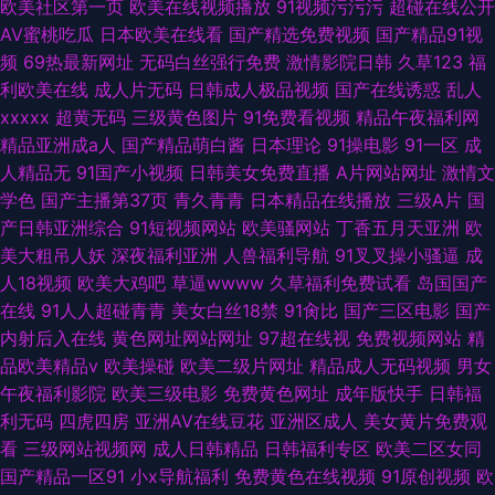
欧美社区第一页
欧美在线视频播放
91视频污污污
超碰在线公开
AV蜜桃吃瓜
日本欧美在线看
国产精选免费视频
国产精品91视
频
69热最新网址
无码白丝强行免费
激情影院日韩
久草123
福
利欧美在线
成人片无码
日韩成人极品视频
国产在线诱惑
乱人
xxxxx
超黄无码
三级黄色图片
91免费看视频
精品午夜福利网
精品亚洲成a人
国产精品萌白酱
日本理论
91操电影
91一区
成
人精品无
91国产小视频
日韩美女免费直播
A片网站网址
激情文
学色
国产主播第37页
青久青青
日本精品在线播放
三级A片
国
产日韩亚洲综合
91短视频网站
欧美骚网站
丁香五月天亚洲
欧
美大粗吊人妖
深夜福利亚洲
人兽福利导航
91叉叉操小骚逼
成
人18视频
欧美大鸡吧
草逼wwww
久草福利免费试看
岛国国产
在线
91人人超碰青青
美女白丝18禁
91肏比
国产三区电影
国产
内射后入在线
黄色网址网站网址
97超在线视
免费视频网站
精
品欧美精品v
欧美操碰
欧美二级片网址
精品成人无码视频
男女
午夜福利影院
欧美三级电影
免费黄色网址
成年版快手
日韩福
利无码
四虎四房
亚洲AV在线豆花
亚洲区成人
美女黄片免费观
看
三级网站视频网
成人日韩精品
日韩福利专区
欧美二区女同
国产精品一区91
小x导航福利
免费黄色在线视频
91原创视频
欧