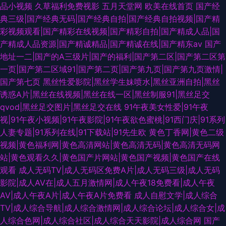
品小视频
久草福利免费视影
五月天堂网
欧美在线首页
国产经
典三级|国产经典无码|国产经典自拍|国产经典自拍视频|国产精
彩视频观看|国产精彩在线视频|国产精彩自拍|国产精成人品|国
产精成人品资源|国产精诚精品|国产精诚在线|国产精东av
国产
地址一二|国产的A三级片|国产的福利|国产第二区|国产第二区第
一页|国产第二区域91|国产第二页|国产第九页|国产第九页激情|
国产第七页
黑丝性爱影院|黑丝学生妹喷水|黑丝亚洲自拍|黑丝
诱惑A片|黑丝在线视频|黑丝在线一区|黑丝制服91|黑丝足交
qvod|黑丝足交图片|黑丝足交在线
91午夜美女性爱|91午夜
视|91午夜小视频|91午夜影院|91午夜欲色蜜桃|91西门庆|91系列
人妻专题|91系列在线|91下载站|91先生欧
黄色丁香网|黄色二级
视频|黄色福利网|黄色高清网站|黄色高清无码|黄色高清无码网
站|黄色观看久久|黄色国产片网站|黄色国产视频|黄色国产在线
观看
成人无码TV|成人无码区免费A片|成人无码三级|成人无码
影院|成人AV在|成人五月激情网|成人午夜18免费看|成人午夜
AV|成人午夜A片|成人午夜A片免费看
成人自慰文学|成人综合
TV|成人综合导航|成人综合激情网|成人综合论坛|成人综合女|成
人综合色网|成人综合社区|成人综合天天影院|成人综合网
国产