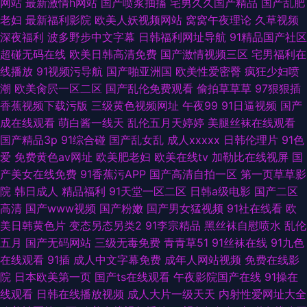
网站
最新激情h网站
国产喷浆抽搐
宅男久久国产精品
国产乱肥
老妇
最新福利影院
欧美人妖视频网站
窝窝午夜理论
久草视频
深夜福利
波多野步中文字幕
日韩福利网址导航
91精品国产社区
超碰无码在线
欧美日韩高清免费
国产激情视频三区
宅男福利在
线播放
91视频污导航
国产啪亚洲国
欧美性爱密臀
疯狂少妇喷
潮
欧美肏屄一区二区
国产乱伦免费观看
偷拍草草草
97狠狠插
香蕉视频下载污版
三级黄色视频网址
午夜99
91日逼视频
国产
成在线观看
萌白酱一线天
乱伦五月天婷婷
美腿丝袜在线观看
国产精品3p
91综合碰
国产乱女乱
成人xxxxx
日韩伦理片
91色
爱
免费黄色av网址
欧美肥老妇
欧美在线tv
加勒比在线视屏
国
产美女在线免费
91香蕉污APP
国产高清自拍一区
第一页草草影
院
韩日成人
精品福利
91天堂一区二区
日韩a级电影
国产二区
高清
国产www视频
国产粉嫩
国产男女猛视频
91社在线看
欧
美日韩黄色片
变态另态另类2
91李宗精品
黑丝袜自慰喷水
乱伦
五月
国产无码网站
三级无毒免费
青青草51
91丝袜在线
91九色
在线观看
91插
成人中文字幕免费
成年人网站视频
免费在线影
院
日本欧美第一页
国产ts在线观看
午夜影院国产在线
91操在
线观看
日韩在线播放视频
成人大片一级天天
内射性爱网址大全