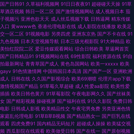
91黑料吧 玖玖偷拍热 91超碰社区 激情五月深爱激情网 91欧美性交动图 丁香
国产日韩91
久草福利视频网
91日日夜夜91
超碰碰天天操
91草
草酒店视频
韩日一区二区
国产激情视频网站
成人视频日本
茄
五月影院AV 亚洲国产艹艹网站 导航福利黑料 首页日韩 Av黄战 蜜臀av勉费
子视频污
亚洲色欲天天
成人丝瓜视频下载
日韩逼网
精东传媒
入口
黄wwww色
香港伦理电影在线
成人影院在线播放
欧美足
论理 91去网站 欧美另类性交 91国产视频在线观看 老湿在线视频 51国产情侣
交一区二区
91视频电影
另类四虎
亚洲东京热
国产不卡在线
91
九色视频
日本天堂视频导航
日本三级光棍影院
91大神精品
欧
在线 国产福利av网 超踫少女人人操人人干 91TV免费看网址 国产精品久久阴
美怡红院院二区
爱豆传媒观看网站
综合日韩欧美
草逼网首页
国产日韩精品91
91视频网站在线
69性影院
福利资源在线
91自
道 操色国产综合 91com看片 欧美视频1区2区 丰满熟女一区二区三 91官方网
拍最新网址
青青草国产成人
黄色岛国网站
欧美一xxxxx
欧美
gayv
91色情激情网
中国韩国日本高清
国产国产一区
亚洲欧洲
站在线观看 日韩aⅤ一一 影音先锋AV一区 青青草原综合网 成人外网 色涩叉
成人
日韩在线
久久国产影视综合
欧美69潮喷
伦理片app下载
激情视频国产精品
91草莓久草超碰
成人性爱aa影院
欧美性爱
蜜桃 伊人焦久伦理在线 91pron免费 黑丝自慰 91次元pc 九九精品这里有 91
插插
欧美日韩色黄片
91草莓影院
午夜电影网久久
国产丝袜美
女
国产精彩视频
操碰视屏
国产福利在线
91久久影院
免费日韩
操鸡 欧美h网 91素人在线 三级片网络 传媒视频免费在线观看 伊人娱乐大香
电影
日韩成人影视
欧美精品性交
午夜宅男免费
另类亚洲色情
家庭乱伦理电影
91草B草B视频
国产精品熟女一
国产巨乳在线
蕉 久草久草福利资源站 91肏碰 论理肏屁屄片 91色色视频 欧美人妻丰满 一
观看
四虎免费91
国内精品无码短片
超碰成人操操
欧美猛交视
频
西瓜影院在线观看
欧美做受日韩
国产在线一
国产原创视频