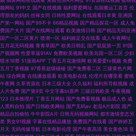
频
搞黄网站在线观看
免费色情A片网扯
91资源在线视频
蜜桃视
频网站
91中文
国产在线视频
福利爱爱网址
岛国搬运工首页
伦
理朋友的妈妈
丝袜女同
日韩性爱网址
在线观看日本黄
亚洲国
产第一网站
国产99不卡
66精品视频
国产精品探花一区
成人免
费国产大片
国产在线网址观看
欧美激情日韩
国产精品无码亚洲
国产一区二区黄片
喷潮一区
福利姬足交在线看
成人午夜网址
五月花无码视频
青青草国产
欧美日韩乱
国产屁屁第一页
91国
产视频网
性爱草逼91AV
免费欧美视频
欧美岛国一区二区
少妇
喷水18禁
51漫画APP
丁香五月花激情网
欧美爱爱tv视频
免费
五月丁香视频
97香蕉超级碰碰
国产免费看二区
三级黄色片网
站
综合网黄
在线播放观看
欧美电影在线
伦理片在哪里看
蜜桃
午夜网
久草资源在
日本三级大全
久久福利
福利所导航视频
成
人片免费
国产第9页
中文字幕bt原声
三级日韩欧美
午夜视频
123
日本推理片
丁香五月网站
国产免费看视频
极品成人色
成
人黑料自拍
国产日韩欧美网站
国产无码av
老湿A片影院
国产
精品自拍偷拍
牛牛影院A片
日韩无码视频网站
都市激情变态另
类
男女91视频
字幕在线精品播放
免费国产在线看
国产婷婷五
月天
无码传媒导航
日本电影伦理
国产午夜高清
美女黄色18
亚