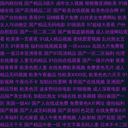
锋A片在线 97资源美女总站 欧洲女同按摩 91小视频在线看 白丝足交射精 少
国内精自线
国产精品3级片
成年女人视频
狠狠撸亚洲欧美
91操
碰在线
国产高清精品二区
国产欧美在线视频
欧美色综合网
91
妇后入 国产91双飞 亚洲欧美自拍一区 成人淫院77网 探花的搜索结果91n 福
国产自拍偷拍
香蕉911
花蝴蝶看片免费
白丝美女免费网站
欧美
女人与动物交
国产精品无码电影
91插插库
97超碰大香蕉
户外
利涩91 婷婷五月日韩伦理 91色伦 麻豆日B在线视频 91黄色电影 国产小精品
自慰影院
国产一区二区二区
国产偷窥盗摄视频
成人动漫网站观
看
欧美第一页夜夜
91成人精品视频
蜜桃爱爱视频
乱伦熟女五
网站 影音先锋天然素人 福利社午夜剧场成人区 亚洲精品国产精品永久 东方
月天
91香蕉视
福利在线视频直播
一区xxxxx
岛国大片免费视
频
一道日本亚洲香蕉
国产91高清精品
国产一区二区福利
伦理
va一区二区 日韩轮理A 97精品视频在线 男人色天堂 91色情软件入口 内射美
在线播放
人妻无码精品
91自拍在线观看
国产一级片内射
夜夜
骑青青草
欧美色图人妻
在线免费欧美视频
免费黄色毛片
成人
女UL 91秦先生在线 91大神图片 91国内在线观看 伦理片免费在线观看 91巨
精品无码视频
欧美午夜极品
性欧美ⅩⅩⅩⅩ乱
欧美色色六月天
91
影视网
午夜伦不卡
加勒比性爱网
青草国产在线视频
亚洲国产
炮免费福利 麻豆影院美女 91插逼视频 九一传媒 自拍探花第一页 国产一二三
精品导航
欧美色淫
波多野结依电影
91狠狠撸
成人深夜电影
精
品国产美女剃毛
加勒比熟女
91碰在线
欧美裸模
萌白酱国产一
av 91国产首业 久久国产精品福利色欲 91亲99 老司机福利欧美 99视频国内
区
美国一级AV
国产人在线成免费
免费黄色A片网址
微拍福利
国产视频
国产人成无码视频
国产原创区色花堂
在线免费黄A片
午夜福利成人 日韩av第三页 91熟妇综合 日本a区 福利姬av 91变态 黄视网站
久草福利
乱伦家庭
成人午夜免费视频
人妖射精
国产屁屁
国产
精品天干天
国产精品午夜一区
中文字幕无码人妻
日本不卡二区