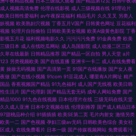
洲午夜精品视频
日本三级成人观看
国产精品第12页
日韩午夜场
成人视频高清免费
伦理在线影视
成人三级视频在线
91理论片
欧美日韩性爱福利
av午夜探花福利
精品毛片
久久叉叉
另类人
妖视频
欧美熟妇穴视频
丁香五月V国产
日韩黄色网址
豆花福利
视频
轮理片自拍偷拍
日韩欧美美女视频
欧美A级黄色影院
丁香
影视五月花
福利视频电影久久
污污污污免费
91金典免费
欧美
三级日本
成人在线吃瓜网站
成人岛国影院
成人动漫二区三区
久草在线最新
日韩精品推荐
国产精品一区自拍
男人天堂
a片
123
另类视频欧美
国产在线直播
亚洲卡一卡二
成人在线免费看
黄
操操无码视频
国产高清第一页
91国产在线播放
国产女人夜
夜做
国产在线小视频
91com
91豆花成人
哪里有A片网址
精产
国品
香蕉视频国产精品
91九色福利
成人国产无线视
欧美日韩
性生活片
国产伦理剧
国产精品无套无码
成年人网站免费
国产
精品1000
91九色在线视频
日本伦理片在线
三级无码在线天堂
久久成人亚洲
日本中文视频在线
伦理剧推荐
国产成人精品日本
97甜桃品种介绍
91插插插
欧美SE第二页
毛片内射女
激情另类
欧美一二
国产色视频
孕妇三级av无码
日韩欧美色综合
美女社
区成人
在线免费看片
日本一级
国产传媒视频网站
免费观看污