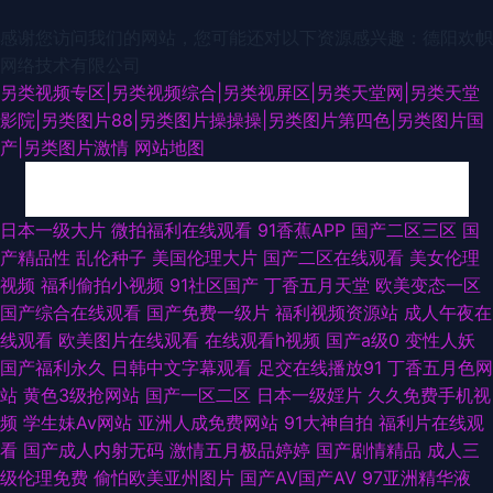
感谢您访问我们的网站，您可能还对以下资源感兴趣：德阳欢帜
网络技术有限公司
另类视频专区|另类视频综合|另类视屏区|另类天堂网|另类天堂
影院|另类图片88|另类图片操操操|另类图片第四色|另类图片国
产|另类图片激情
网站地图
91官网视频在线播放 先锋Av特物资源网 先锋影音av成人电影 91偷拍视频网
日本一级大片
微拍福利在线观看
91香蕉APP
国产二区三区
国
产精品性
乱伦种子
美国伦理大片
国产二区在线观看
美女伦理
精品国产一二 性爱久久艹伊人网 91小情侣操逼刺激 超碰97东京热 香蕉大色
视频
福利偷拍小视频
91社区国产
丁香五月天堂
欧美变态一区
国产综合在线观看
国产免费一级片
福利视频资源站
成人午夜在
网 成人wwwsss 天堂网2010aU 91探花福利视频 人妻精品福利 www69男
线观看
欧美图片在线观看
在线观看h视频
国产a级0
变性人妖
国产福利永久
日韩中文字幕观看
足交在线播放91
丁香五月色网
人天堂 超碰97护士 人人操综合网 浮淫久视频网站 少妇激情导航大全 天堂少
站
黄色3级抢网站
国产一区二区
日本一级婬片
久久免费手机视
频
学生妹Av网站
亚洲人成免费网站
91大神自拍
福利片在线观
女 91网站 久久黄色视频网 91干你 国人第一福利品牌 亚洲天堂精品视频 先
看
国产成人内射无码
激情五月极品婷婷
国产剧情精品
成人三
级伦理免费
偷怕欧美亚州图片
国产AV国产AV
97亚洲精华液