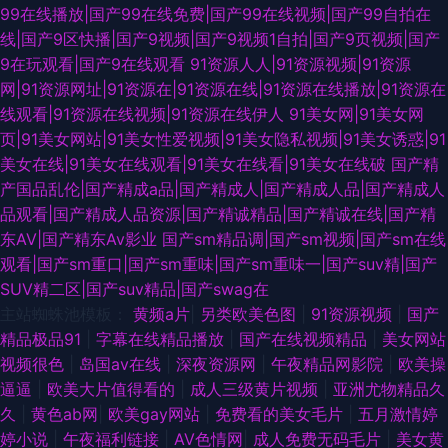
99在线播放|国产99在线免费|国产99在线视频|国产99自拍在
线|国产9区快播|国产9视频|国产9视频1自拍|国产9页视频|国产
9在玩观看|国产9在线观看
91资源人人|91资源视频|91资源
网|91资源网址|91资源在|91资源在线|91资源在线播放|91资源在
线观看|91资源在线视频|91资源在线伊人
91美女网|91美女网
页|91美女网站|91美女性爱视频|91美女隐私视频|91美女诱惑|91
美女在线|91美女在线观看|91美女在线看|91美女在线破
国产精
产国品乱伦|国产精成a品|国产精成人|国产精成人品|国产精成人
品观看|国产精成人品资源|国产精诚精品|国产精诚在线|国产精
东AV|国产精东Av影业
国产sm精品调|国产sm视频|国产sm在线
观看|国产sm重口|国产sm重味|国产sm重味一|国产suv精|国产
SUV精二区|国产suv精品|国产swag在
主站蜘蛛池模板：
黄频a片
|
另类欧美色图
|
91资源视频
|
国产
精品极品91
|
字幕在线精品播放
|
国产在线视频精品
|
美女网站
视频很色
|
岛国av在线
|
深夜资源网
|
午夜精品网影院
|
欧美操
逼逼
|
欧美大片值得看的
|
成人三级黄片视频
|
亚洲尤物精品久
久
|
黄色ab网
|
欧美gay网站
|
免费看的美女毛片
|
五月激情婷
婷小说
|
午夜福利链接
|
AV色情网
|
成人免费无码毛片
|
美女黄