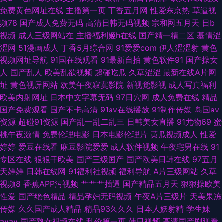
精品 国产av资源 91作爱 91精品视频一区 亚洲另类第二页久久 日韩中文字幕
免费黄色网址在线
主播第一页
丁香五月网
性爱东京热
草逼视
频78
国产成人免费无码
高清日韩无码视频
宗和网五月天
日b
婷婷综合 东方AV激情 av高潮喷水一区二 91香蕉黄 91九色TS丰满人妖 中文
视频
成人三级网站在
主播福利姬h在线
国产精一精二区
基情涩
涩网
51漫画成人
丁香5月综合网
91爱爱com
伊人涩涩射
黄色
字幕人妻熟女人妻 影音先锋色AV 色色日韩av 麻豆精品传媒国产 久草久草久
视频网址导航
91国在线观看
91最新自拍
黄色软件91
国产操女
人
国产乱人
欧美乱欲视频
超碰吃瓜
久草涩涩
最新在线A片网
草 国产二区视频 阿V视频在线观看日韩 99精品在这里 91破处在线观看 91变
址
黄色视屏网站
欧美午夜寂寞影院
新视觉影视
成人写真福利
欧美内射网址
日本中文字幕无码
97日穴网
成人免费在线
精品
态视频 亚洲色图欧美一区TV 深爱的激情网 日韩有码在线播放 欧亚A片 伦理
国产免费观看
国产不卡高清
91av在线播放
91制作传媒
岛国av
资源
超碰91资源
国产乱一乱二乱三
日韩美女直播
91尤物69
蜜
一级大片 久热草无码 久草国产av 国产操小浪穴AV片 福利社92 51福利姬黑
桃午夜激情
免费伦理电影
日本电影伦理片
黄瓜视频成人
性爱
婷婷
爱豆在线看
麻豆影院爱爱
成人软件视频
午夜宅男在线
91
料网第一 最新手机av电影 69堂视频在线观看 一本无码卡 午夜剧场尤物性爱
专区在线
狠狠干欧美
国产三级国产
国产欧美日韩在线
97五月
天婷婷
日韩在线网
91福利社视频
福利导航
A片三级网站
久草
日韩看片 女同视频 极品AV福利精品 东京热com91 www国产品精 91一二三
视频8
香蕉APP污视频
艹艹艹插逼
国产精品五月天
狠狠操欧美
性爱
国产绝色精品
精品孕妇无码视频
午夜A片三级片
天美果冻
区精品视频 97资源站在线在线 91九色绿帽夫妻 日韩无码TV 婷婷无码下载
传媒
久久国产成人精品
精品93久久久
日本人妖射精
学生妹
avav
国产熟女视频在线
乱伦第一页
韩日视频
高清国产剧观看