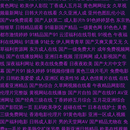
动网 老湿机福利院 夜夜骑人人乐 婷婷午夜精品久久性色 日本黑料精品天堂
黄色网址
欧美伊人影院
丁香成人五月花
黄色网网址女
久草视
频最新网址
日韩大片在线看
久久亚洲人成
亚州色图乱伦小说
0 久艹在线视频 国产三级片91 www久久香蕉 91黄免费版 五月天色色影院
国产va免费观看
国产人妖第二
成人影片h
91色婷婷瑟色
东京热
狠狠草
日韩精品观看
91最新国产精品
一级黄色网
91色色人妻
一本道欧美日A∨ 久草国产视频在线一起 日韩精品国产成人v 久久精品国 福
都市激情婷婷
91精品国产91
云涩福利在线导航
91视色
午夜福
利在线网站
91直播
91处女
伊人网青青草
国产又爽又黄又无
久
利av图 婷婷五月激情开心深爱 日本成人在线观看一区 久久福利视频网 抖阴
草福利资源网
东方成人在线
国产一级免费大片
成年免费视频网
站
国产在线播放网站
亚洲日本视频
淫淫网网
成人影视国产在
欧美三级 91在线视频免费 91夫妻生活超碰 性爱探花 91视频网站男女 91深夜
线
深夜福利网址
欧美在线免费看
日夜夜欧美
国产大片中文字
幕
国产片91
操久婷婷
91视频你懂得
黄色三级片毛片
免费电影
影院 91成人的短片的小视频 先锋资源网站AV 欧美黄色A片导航 精品一期二
片
日韩欧美爱爱
成人亚洲区
欧美性16
成人色情黄片在线
在线
观看亚洲精品
国产热综合
久草网视频在线看
午夜精品网影院
期在线 大香焦狠操B 91网址免费看 91被艹 影音先锋岛国伦理 亚洲日韩一二
伦理片完整版
黄视网站在线播放
国产片自拍
国产在线91
AV亚
洲网址
国产经典三级在线
丁香婷婷五月综合
五月花亚洲综合
区 日韩亚洲页码 青娱乐福利导航91 精品动漫一区 福利导航老司机 91新网址
国产影院第一页
乱码欧美孕交
超碰在线艹
日本在线护士
黄色
三级免费网址
香港电影伦理片
91黄色电影
亚洲一区成人视频
91导航福利视频 午夜成人在线 日韩中文字 青青草原黄色视频 九九热99国产
国产福利电影
日韩成人影片
男的天堂网AV
国产精品尤物在
免
费a一毛片
欧美肠交扩张另类
最新亚洲日韩精品
欧美在线视频