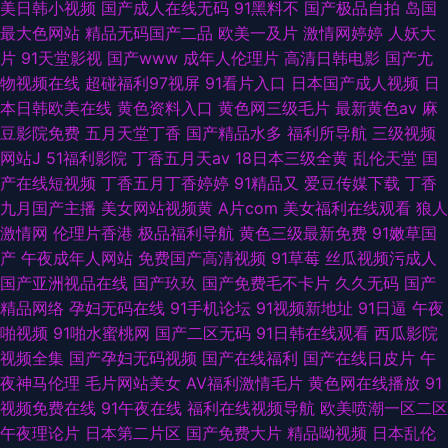
美日韩小视频
国产成人在线无码
91黑料不
国产极品自拍
岛国
最大色网站
精品无码国产二品
欧美一及片
激情网婷婷
人妖大
片
91天堂影视
国产www
成年人伦理片
高清日韩电影
国产尤
物视频在线
超碰福利97视屏
91看片入口
日本国产成人视频
日
本日韩欧美在线
黄色资料入口
黄色网三级毛片
最新黄色av
麻
豆影院免费
五月天堂丁香
国产精品水多
福利所导航
三级视频
网站J
51福利影院
丁香五月天av
18日本三级全黄
乱伦天堂
国
产在线短视频
丁香五月丁香婷婷
91精品又
爱豆传媒下载
丁香
九月国产主播
美女网站视频黄
A片com
美女福利在线观看
狼人
激情网
伦理片香港
极品福利导航
黄色三级最新免费
91嫩草国
产
午夜成年人网站
免费国产高清视频
91草莓
丝瓜视频污成人
国产亚洲视品在线
国产玖玖
国产免费毛不卡片
久久无码
国产
精品网络
孕妇无码在线
91手机论坛
91视频新地址
91日逼
午夜
啪视频
91啪水蜜桃网
国产二区无码
91日韩在线观看
西瓜影院
视频全集
国产孕妇无码视频
国产在线福利
国产在线日皮片
午
夜神马伦理
毛片网站美女
AV福利激情毛片
黄色网在线播放
91
视频免费在线
91午夜在线
福利在线视频导航
欧美喷潮一区二区
午夜理论片
日本第二片区
国产免费大片
精品呦视频
日本乱伦