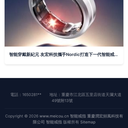
智能穿戴新紀元 友宏科技攜手Nordic打造下一代智能戒指方案
電話：1650281**
地址：重慶市江北區五里店街道天瀾大道
49號附13號
Copyright © 2026
www.meicou.cn
智能戒指
重慶潤宏頻風科技有
限公司
智能戒指
版權所有
Sitemap