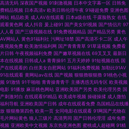
高清无码
深夜国产视频
91刺激视频
日本中文字幕一区
日韩免
费精品视频
日本高清v
欧美日韩伦理午夜
91碰超免费
亚洲色图
网站
精品欧美
成人AV在线观看
日本a级在线
干露脸熟女
在线
观看黄色网
成人抖音
爰上碰91
国产美女91视频
国产情侣片
97
人人看
国产三级视频在线
91免费视频精品
国产精品另类
黄色
AV网站人
黄色91福利社
污网址18禁
国产高清不卡二区
成人午
夜视频免费
欧美激情福利网
国产青青青草
91草逼视频
免费看
片日韩
午夜视频福利免费
国产嫩草视频在线
69叉叉叉
最新日
本在线视频
日韩成人a
青青操91
五月天婷婷
91短视频在线
国
产在线观看的
白丝美女自慰网站
91福利免费视频
加勒比91AV
91在线观看
黄网站av在线
国产视频
狠狠擼狠狠擼
91桃色小视
频
91激情
91干啪啪
青青操青青干
主播诱惑无码专区
欧美视频
电影
91播放
麻豆桃色网站
亚洲欧美国产另类
欧美伦理另类
国
产刺激对白
在线观看91精品
欧美成年视频
操碰操揉
成人微拍
福利导航
亚洲欧美国产日韩
成年在线观看免费
岛国精品在线播
放
狠狠撸第四色
欧美一页
女同电影在线观看
91网国产尤物在
毛片网站黄色
狼人三级片
高清男同
国产日韩伦理淫
成年免费
视频
亚洲欧美中文视频
东京热亚洲色图
蜜桃成人超碰网
91精