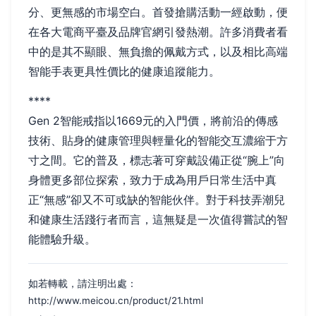
分、更無感的市場空白。首發搶購活動一經啟動，便
在各大電商平臺及品牌官網引發熱潮。許多消費者看
中的是其不顯眼、無負擔的佩戴方式，以及相比高端
智能手表更具性價比的健康追蹤能力。
****
Gen 2智能戒指以1669元的入門價，將前沿的傳感
技術、貼身的健康管理與輕量化的智能交互濃縮于方
寸之間。它的普及，標志著可穿戴設備正從“腕上”向
身體更多部位探索，致力于成為用戶日常生活中真
正“無感”卻又不可或缺的智能伙伴。對于科技弄潮兒
和健康生活踐行者而言，這無疑是一次值得嘗試的智
能體驗升級。
如若轉載，請注明出處：
http://www.meicou.cn/product/21.html