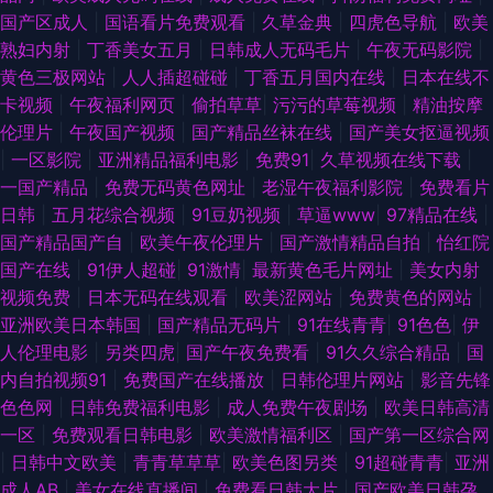
国产区成人
|
国语看片免费观看
|
久草金典
|
四虎色导航
|
欧美
熟妇内射
|
丁香美女五月
|
日韩成人无码毛片
|
午夜无码影院
|
黄色三极网站
|
人人插超碰碰
|
丁香五月国内在线
|
日本在线不
卡视频
|
午夜福利网页
|
偷拍草草
|
污污的草莓视频
|
精油按摩
伦理片
|
午夜国产视频
|
国产精品丝袜在线
|
国产美女抠逼视频
|
一区影院
|
亚洲精品福利电影
|
免费91
|
久草视频在线下载
|
一国产精品
|
免费无码黄色网址
|
老湿午夜福利影院
|
免费看片
日韩
|
五月花综合视频
|
91豆奶视频
|
草逼www
|
97精品在线
|
国产精品国产自
|
欧美午夜伦理片
|
国产激情精品自拍
|
怡红院
国产在线
|
91伊人超碰
|
91激情
|
最新黄色毛片网址
|
美女内射
视频免费
|
日本无码在线观看
|
欧美涩网站
|
免费黄色的网站
|
亚洲欧美日本韩国
|
国产精品无码片
|
91在线青青
|
91色色
|
伊
人伦理电影
|
另类四虎
|
国产午夜免费看
|
91久久综合精品
|
国
内自拍视频91
|
免费国产在线播放
|
日韩伦理片网站
|
影音先锋
色色网
|
日韩免费福利电影
|
成人免费午夜剧场
|
欧美日韩高清
一区
|
免费观看日韩电影
|
欧美激情福利区
|
国产第一区综合网
|
日韩中文欧美
|
青青草草草
|
欧美色图另类
|
91超碰青青
|
亚洲
成人AB
|
美女在线直播间
|
免费看日韩大片
|
国产欧美日韩孕