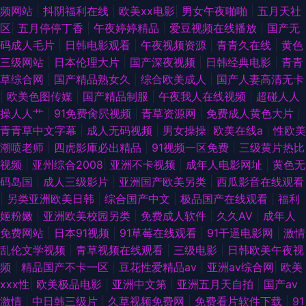
频网站
|
抖阴福利在线
|
欧美xx电影
|
男女午夜啪啪
|
五月天社
区
|
五月停停丁香
|
午夜婷婷精品
|
爱豆视频在线播放
|
国产无
码成人毛片
|
日韩电影观看
|
午夜视频资源
|
青青久在线
|
黄色
三级网站
|
日本伦理大片
|
国产深夜视频
|
日韩经典电影
|
青青
草综合网
|
国产精品熟女久
|
综合欧美成人
|
国产人妻高清无卡
|
欧美色图传媒
|
国产精品制服
|
午夜我人在线视频
|
超碰人人
操人人艹
|
91免费肏屄视频
|
青草资源网
|
免费成人黄色大片
|
青青草中文字幕
|
成人无码视频
|
男女操操
|
欧美在线a
|
性欧美
潮喷老师
|
四虎影庫必出精品
|
91视频一区免费
|
三级黄片热比
视频
|
亚州综合2008
|
亚洲不卡视频
|
成年人电影网址
|
黄色无
码岛国
|
成人三级影片
|
亚洲国产欧美另类
|
西瓜影音在线观看
|
另类亚洲欧美日韩
|
综合国产中文
|
极品国产在线观看
|
福利
姬粉嫩
|
亚洲欧美校园另类
|
免费成人软件
|
久久AV
|
成年人
免费网站
|
日本91视频
|
91草莓在线观看
|
91干逼电影网
|
激情
乱伦文学视频
|
青草视频在线观看
|
三级电影
|
日韩欧美午夜视
频
|
精品国产不卡一区
|
豆花性爱精品av
|
亚洲av综合网
|
欧美
xxx性
|
欧美极品电影
|
亚洲中文第
|
亚洲五月天自拍
|
国产aⅴ
激情
|
中日韩三级片
|
久草视频免费网
|
免费看片软件下载
|
91