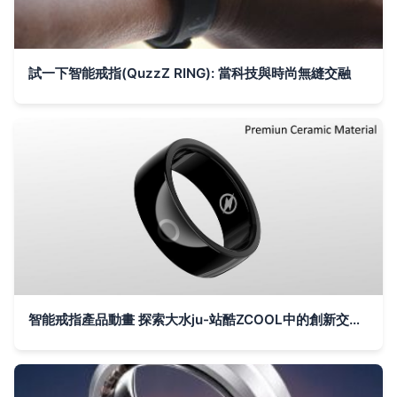
試一下智能戒指(QuzzZ RING): 當科技與時尚無縫交融
智能戒指產品動畫 探索大水ju-站酷ZCOOL中的創新交互藝術