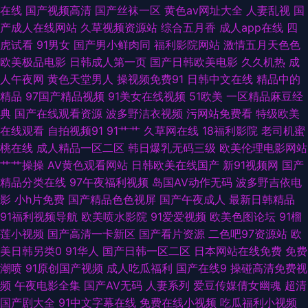
本道加勒比AV 午夜成人福利网 色9精品 国产日韩成人视频 91免费观看视频
在线
国产视频高清
国产丝袜一区
黄色av网址大全
人妻乱视
国
产成人在线网站
久草视频资源站
综合五月香
成人app在线
四
网站 91久久精品视频 操国产精品 国产视频二区 91超碰偷拍第一页 欧美福利
虎试看
91男女
国产男小鲜肉同
福利影院网站
激情五月天色色
欧美极品电影
日韩成人第一页
国产日韩欧美电影
久久机热
成
在线 福利社免费体验黄 91蜜臀在线观看入口 亚洲色情欧美另类 免费国产视
人午夜网
黄色天堂男人
操视频免费91
日韩中文在线
精品中的
精品
97国产精品视频
91美女在线视频
51欧美
一区精品麻豆经
频 成人区精品 蜜桃臀传媒 国产黑丝一区 91做爱网站 51海角视频在线 青青
典
国产在线观看资源
波多野洁衣视频
污网站免费看
特级欧美
在线观看
自拍视频91
91艹艹
久草网在线
18福利影院
老司机蜜
草99热99热 导航资源网站av 91偷拍网 伊人福利导航 欧美日韩中文字幕 大
桃在线
成人精品一区二区
韩日爆乳无码三级
欧美伦理电影网站
艹艹操操
AV黄色观看网站
日韩欧美在线国产
新91视频网
国产
香蕉色AV 91无码精品蜜桃 尤物视频91黄片黑料 人人插人人AV网 国产情侣
精品分类在线
97午夜福利视频
岛国AV动作无码
波多野吉依电
影
小h片免费
国产精品色色视屏
国产午夜成人
最新日韩精品
AV免费 91网站在线免费观看 亚洲综合网 欧美拍拍视频 成人精品国产 91人
91福利视频导航
欧美喷水影院
91爱爱视频
欧美色图论坛
91榴
莲小视频
国产高清一卡新区
国产看片资源
二色吧97资源站
欧
妻爽 一本道加勒比AV 三级做爱毛片 国产性爱在线不卡影院 91专区在线 影音
美日韩另类0
91华人
国产日韩一区二区
日本网站在线免费
免费
潮喷
91原创国产视频
成人吃瓜福利
国产在线9
操碰高清免费视
先锋成人无码av 欧美日韩综合另类国产 丁香色国产一区二区 91网站处女
频
午夜电影全集
国产AV无码
人妻系列
爱豆传媒倩女幽魂
超清
国产剧大全
91中文字幕在线
免费在线小视频
吃瓜福利小视频