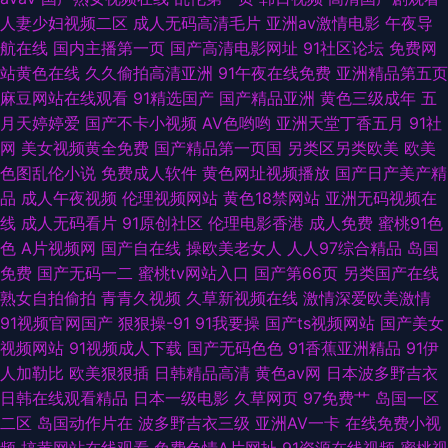
国产精品色悠悠女优 99re在线精品 91伪娘在线 大香蕉在线看91视频 极品御
人妻少妇视频二区
成人无码高清毛片
亚洲av激情电影
午夜导
航在线
国内主播第一页
国产高清电影网址
91社区论坛
免费网
姐内射吃瓜 精东ab 国产原创在线五区 国产另类视频 成人免费视频 92国产在
站黄色在线
久久偷拍高清亚洲
91午夜在线免费
亚洲精品第五页
麻豆网站在线观看
91精选国产
国产精品亚洲
黄色三级成年
五
线视频
月天婷婷爱
国产不卡小视频
AV色哟哟
亚洲天堂丁香五月
91社
网
美女视频黄全免费
国产精品第一页国
另类区另类欧美
欧美
色图乱伦小说
免费成人软件
黄色网址视频播放
国产日产美产精
品
成人午夜视频
伦理视频网站
黄色18禁网站
亚洲无码视频在
线
成人无码看片
91原创社区
伦理电影香港
成人免费
蜜桃91色
色
A片视频网
国产自在线
操欧美老女人
人人97综合精品
岛国
免费
国产无码一二
蜜桃tv网站入口
国产第66页
另类国产在线
熟女自拍偷拍
青青久视频
久草新视频在线
激情深爱欧美激情
91视频官网国产
狠狠操-91
91我要操
国产ts视频网站
国产美女
视频网站
91视频成人下载
国产无码色色
91香蕉亚洲精品
91伊
人加勒比
欧美狠狠插
日韩精品高清
黄色av网
日本波多野吉衣
日韩在线观看精品
日本一级电影
久草网页
97免费艹
岛国一区
二区
岛国动作片在
波多野吉衣三级
亚洲AV一卡
在线免费小视