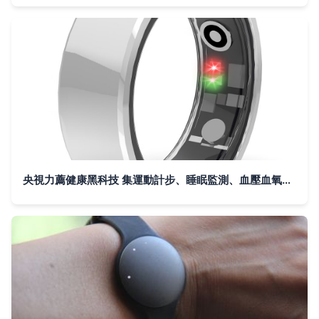
央視力薦健康黑科技 集運動計步、睡眠監測、血壓血氧心率檢測于一體的智能指環