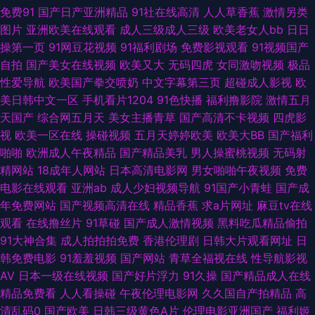
91cn男 日韩有码在线免费观看 精东ab 俺也去毛片 91国产美女 色色92 先锋
免费91
国产日产亚洲精品
91社在线高清
人人草香蕉
激情另类
图片
亚洲欧美在线观看
成人三级成人三级
欧美老女人bb
日日
A片在线 久久九九网站 超碰夫妻生活 91三及片网址 夜夜欢日日干 日本美女
操第一页
91网豆花视频
91福利剧场
免费影视观看
91视频国产
自拍
国产美女在线视频
欧美又大
无码四虎
女同激吻视频
极品
中文字幕 国产九色蝌蚪91 91视频最新地址 亚洲干逼视频 免费女优 不卡AV
性爱导航
欧美国产拳交喷奶
中文字幕第三页
超碰成人影视
欧
美日韩中文一区
手机看片1204
91色快播
福利撸影院
激情五月
电影网站 91国产丝袜在线观看 亚洲男人天堂2015 欧美性人与兽 国产性福利
天国产
综合网五月天
美女主播青草
国产高清不卡视频
四虎影
视
欧美一区在线
操碰视频
五月天婷婷欧美
欧美大BB
国产福利
91新人xh98hx新作 91成人福利导航 日本TV 国产有码网在线 51黑科福利社
啪啪
欧洲成人午夜精品
国产精品美乳
男人操蜜桃视频
无码射
精网站
18成年人网站
日本高清电影网
男女啪啪午夜视频
免费
国产精品操逼情人网站 老司机精品福利院 日韩无码不卡网 欧美一级爆片 色
电影在线观看
亚洲ab
成人少妇视频导航
91国产小青蛙
国产成
年免费网站
国产视频高清在线
精品香蕉
求a片网址
麻豆tv在线
五月婷婷亚洲天堂 白虎美女爆操91 91欧美大片 影音先锋AV亚洲资源 午夜理
观看
在线撸丝片
91草碰
国产成人激情视频
黑料吃瓜精品偷拍
91大神合集
成人拍拍拍免费
香港伦理剧
日韩大片观看网址
日
论 欧美亚洲另类在线 韩美精品一区二区 97视频污 91精品视频一区 午夜成人
韩免费电影
91羞羞视频
国产网站
青草全福视在线
性导航影视
AV
日本一级在线视频
国产好片浮力
91久操
国产精品成人在线
三区 欧美亚操B 国产又黄又色 91自拍com 91视频免费的 51桃色 深爱激情激
精品免费看
人人看操碰
午夜伦理电影网
久久国自产拍精品
高
清乱码0
国产欧美
日韩三级黄色A片
伦理电影亚洲国产
福利姬