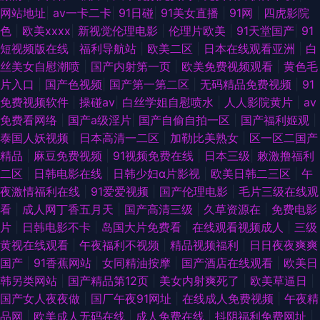
网站地址
|
av一卡二卡
|
91日碰
|
91美女直播
|
91网
|
四虎影院
色
|
欧美xxxx
|
新视觉伦理电影
|
伦理片欧美
|
91天堂国产
|
91
短视频版在线
|
福利导航站
|
欧美二区
|
日本在线观看亚洲
|
白
丝美女自慰潮喷
|
国产内射第一页
|
欧美免费视频观看
|
黄色毛
片入口
|
国产色视频
|
国产第一第二区
|
无码精品免费视频
|
91
免费视频软件
|
操碰av
|
白丝学姐自慰喷水
|
人人影院黄片
|
av
免费看网络
|
国产a级淫片
|
国产自偷自拍一区
|
国产福利姬观
|
泰国人妖视频
|
日本高清一二区
|
加勒比美熟女
|
区一区二国产
精品
|
麻豆免费视频
|
91视频免费在线
|
日本三级
|
敕激撸福利
二区
|
日韩电影在线
|
日韩少妇α片影视
|
欧美日韩二三区
|
午
夜激情福利在线
|
91爱爱视频
|
国产伦理电影
|
毛片三级在线观
看
|
成人网丁香五月天
|
国产高清三级
|
久草资源在
|
免费电影
片
|
日韩电影不卡
|
岛国大片免费看
|
在线观看视频成人
|
三级
黄视在线观看
|
午夜福利不视频
|
精品视频福利
|
日日夜夜爽爽
国产
|
91香蕉网站
|
女同精油按摩
|
国产酒店在线观看
|
欧美日
韩另类网站
|
国产精品第12页
|
美女内射爽死了
|
欧美草逼日
|
国产女人夜夜做
|
国厂午夜91网址
|
在线成人免费视频
|
午夜精
品网
|
欧美成人无码在线
|
成人免费在线
|
抖阴福利免费网址
|